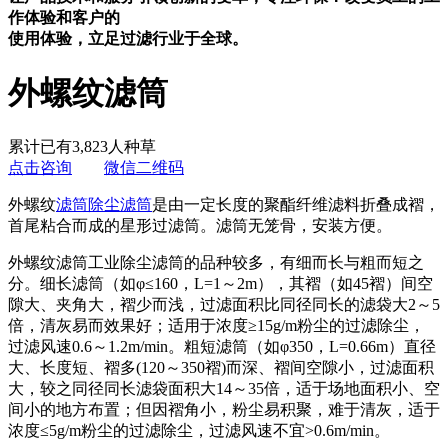
作体验和客户的
使用体验，立足过滤行业于全球。
外螺纹滤筒
累计已有3,823人种草
点击咨询
微信二维码
外螺纹
滤筒
除尘滤筒
是由一定长度的聚酯纤维滤料折叠成褶，
首尾粘合而成的星形过滤筒。滤筒无笼骨，安装方便。
外螺纹滤筒工业除尘滤筒的品种较多，有细而长与粗而短之
分。细长滤筒（如φ≤160，L=1～2m），其褶（如45褶）间空
隙大、夹角大，褶少而浅，过滤面积比同径同长的滤袋大2～5
倍，清灰易而效果好；适用于浓度≥15g/m粉尘的过滤除尘，
过滤风速0.6～1.2m/min。粗短滤筒（如φ350，L=0.66m）直径
大、长度短、褶多(120～350褶)而深、褶间空隙小，过滤面积
大，较之同径同长滤袋面积大14～35倍，适于场地面积小、空
间小的地方布置；但因褶角小，粉尘易积聚，难于清灰，适于
浓度≤5g/m粉尘的过滤除尘，过滤风速不宜>0.6m/min。