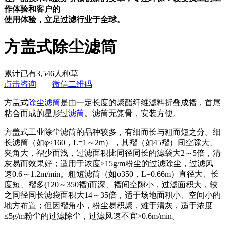
作体验和客户的
使用体验，立足过滤行业于全球。
方盖式除尘滤筒
累计已有3,546人种草
点击咨询
微信二维码
方盖式
除尘滤筒
是由一定长度的聚酯纤维滤料折叠成褶，首尾
粘合而成的星形过
滤筒
。滤筒无笼骨，安装方便。
方盖式工业除尘滤筒的品种较多，有细而长与粗而短之分。细
长滤筒（如φ≤160，L=1～2m），其褶（如45褶）间空隙大、
夹角大，褶少而浅，过滤面积比同径同长的滤袋大2～5倍，清
灰易而效果好；适用于浓度≥15g/m粉尘的过滤除尘，过滤风
速0.6～1.2m/min。粗短滤筒（如φ350，L=0.66m）直径大、长
度短、褶多(120～350褶)而深、褶间空隙小，过滤面积大，较
之同径同长滤袋面积大14～35倍，适于场地面积小、空间小的
地方布置；但因褶角小，粉尘易积聚，难于清灰，适于浓度
≤5g/m粉尘的过滤除尘，过滤风速不宜>0.6m/min。