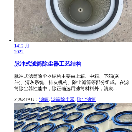
14
12 月
2022
脉冲式滤筒除尘器工艺结构
脉冲式滤筒除尘器结构主要由上箱、中箱、下箱(灰
斗)、清灰系统、排灰机构、除尘滤筒等部分组成。在滤
筒除尘器性能中，除正确选用滤筒材料外，清灰...
3,293
TAG：
滤筒
,
滤筒除尘器
,
除尘滤筒