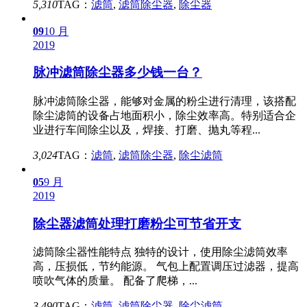
5,310
TAG：
滤筒
,
滤筒除尘器
,
除尘器
09
10 月
2019
脉冲滤筒除尘器多少钱一台？
脉冲滤筒除尘器，能够对金属的粉尘进行清理，该搭配
除尘滤筒的设备占地面积小，除尘效率高。特别适合企
业进行车间除尘以及，焊接、打磨、抛丸等程...
3,024
TAG：
滤筒
,
滤筒除尘器
,
除尘滤筒
05
9 月
2019
除尘器滤筒处理打磨粉尘可节省开支
滤筒除尘器性能特点 独特的设计，使用除尘滤筒效率
高，压损低，节约能源。 气包上配置调压过滤器，提高
喷吹气体的质量。 配备了爬梯，...
3,490
TAG：
滤筒
,
滤筒除尘器
,
除尘滤筒